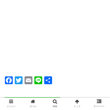
F
T
E
Li
共
a
wi
m
n
有
c
tt
ail
e
e
er
メニュー
ホーム
検索
トップ
サイドバー