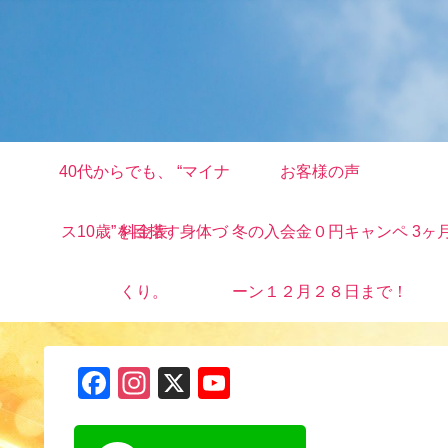
40代からでも、 “マイナ
お客様の声
ス10歳”を目指す身体づ
料金表
冬の入会金０円キャンペ
3ヶ
くり。
ーン１２月２８日まで！
F
In
X
Y
a
st
o
c
a
u