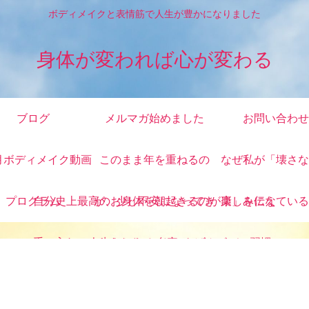
ボディメイクと表情筋で人生が豊かになりました
身体が変われば心が変わる
ブログ
メルマガ始めました
お問い合わせ
月ボディメイク動画
このまま年を重ねるの
なぜ私が「壊さな
プログラム
自分史上最高のお身体を
が、少し不安になってき
朝起きるのが楽しみにな
康」を伝えている
手に入れ、人生をかえる
たあなたへ 自宅ででき
る ごきげんボディ習慣
る3ヶ月ボディメイク動