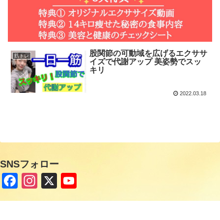
股関節の可動域を広げるエクササ
筋トレ
イズで代謝アップ 美姿勢でスッ
キリ
2022.03.18
SNSフォロー
F
In
X
Y
a
st
o
c
a
u