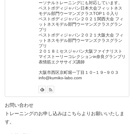
h
ーソナルトレーニングにも対応しています。
ベストボディジャパン日本大会フィットネス
a
モデル部門ウーマンズクラスTOP１０入り
n
ベストボディジャパン２０２１関西大会 フィ
ットネスモデル部門ウーマンズクラスグラン
n
プリ
ベストボディジャパン２０２１大阪大会 フィ
el
ットネスモデル部門ウーマンズクラスグラン
プリ
２０１８ミセスジャパン大阪ファイナリスト
マイストーリーコレクションin奈良グランプリ
表情筋エクササイズ講師
大阪市西区京町堀一丁目１０−１９−９０３
info@kumiko-labo.com
お問い合わせ
トレーニングのお申し込みはこちらよりお願いいたしま
す。