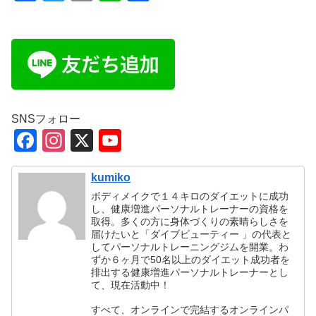
a
wi
m
n
有
c
tt
ail
e
e
er
b
o
o
SNSフォロー
F
In
X
Y
k
a
st
o
kumiko
c
a
u
ボディメイクで１４キロのダイエットに成功
e
gr
T
し、健康増進パーソナルトレーナーの資格を
取得。多くの方に身体づくりの素晴らしさを
b
a
u
届けたいと「ダイブビューティー 」の代表と
o
m
b
してパーソナルトレーニングジムを開業。わ
ずか６ヶ月で50名以上のダイエット成功者を
o
e
排出する健康増進パーソナルトレーナーとし
て、現在活動中！
k
C
すべて、オンラインで完結するオンラインパ