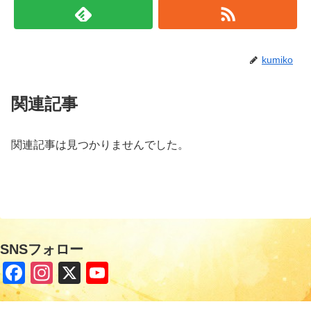
kumiko
関連記事
関連記事は見つかりませんでした。
SNSフォロー
F
In
X
Y
a
st
o