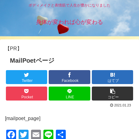
ボディメイクと表情筋で人生が豊かになりました
身体が変われば心が変わる
【PR】
MailPoetページ
Twitter
Facebook
はてブ
Pocket
LINE
コピー
2021.01.23
[mailpoet_page]
F
T
E
Li
共