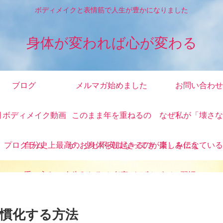
ボディメイクと表情筋で人生が豊かになりました
身体が変われば心が変わる
ブログ
メルマガ始めました
お問い合わせ
月ボディメイク動画
このまま年を重ねるの
なぜ私が「壊さな
プログラム
自分史上最高のお身体を
が、少し不安になってき
朝起きるのが楽しみにな
康」を伝えている
手に入れ、人生をかえる
たあなたへ 自宅ででき
る ごきげんボディ習慣
る3ヶ月ボディメイク動
慣化する方法