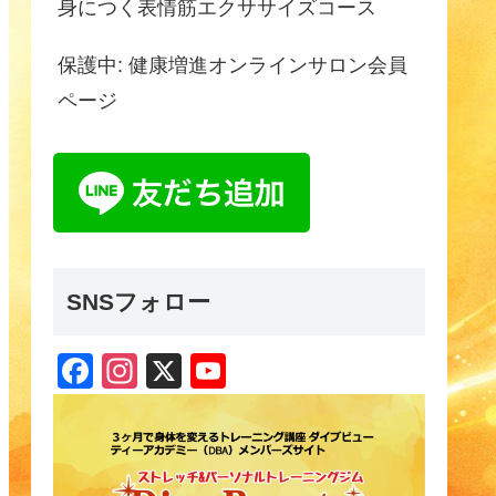
身につく表情筋エクササイズコース
保護中: 健康増進オンラインサロン会員
ページ
SNSフォロー
F
In
X
Y
a
st
o
c
a
u
e
gr
T