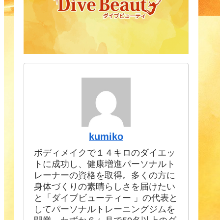
b
a
u
o
m
b
o
e
k
C
h
a
n
n
el
kumiko
ボディメイクで１４キロのダイエッ
トに成功し、健康増進パーソナルト
レーナーの資格を取得。多くの方に
身体づくりの素晴らしさを届けたい
と「ダイブビューティー 」の代表と
してパーソナルトレーニングジムを