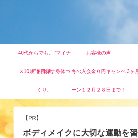
40代からでも、 “マイナ
お客様の声
ス10歳”を目指す身体づ
料金表
冬の入会金０円キャンペ
3ヶ
くり。
ーン１２月２８日まで！
【PR】
ボディメイクに大切な運動を習