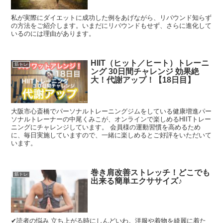
私が実際にダイエットに成功した例をあげながら、リバウンド知らず
の方法をご紹介します。いまだにリバウンドもせず、さらに進化して
いるのには理由があります。
HIIT（ヒット／ヒート）トレーニ
筋トレ
ング 30日間チャレンジ 効果絶
大！代謝アップ！【18日目】
大阪市心斎橋でパーソナルトレーニングジムをしている健康増進パー
ソナルトレーナーの中尾くみこが、オンラインで楽しめるHIITトレー
ニングにチャレンジしています。 会員様の運動習慣を高めるため
に、毎日実施していますので、一緒に楽しめるとご好評をいただいて
います。
巻き肩改善ストレッチ！どこでも
筋トレ
出来る簡単エクササイズ♪
✔︎読者の悩み 立ち上がる時にしんどいわ。洋服や着物を綺麗に着た