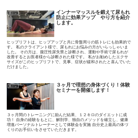
インナーマッスルを鍛えて尿もれ
筋トレ
防止に効果アップ やり方を紹介
します。
ヒップリフトは、ヒップアップと共に骨盤周りの筋トレにも効果的で
す。 私のクライアント様で、尿もれにお悩みの方がいらっしゃいま
した。 その方は、腹圧性尿失禁と診断され、運動や手術で尿もれが
改善するとお医者様から診断された様です。 私がお勧めしたエクサ
サイズがこのヒップリフトで、見事、症状が緩和されたと喜んでいた
だけました。
３ヶ月で理想の身体づくり！体験
筋トレ
セミナーを開催します！
３ヶ月間のトレーニングに励んだ結果、１２キロのダイエットに成
功！ 自身の経験をもとに、解剖学、独自のメソッドを確立し、健康
増進パーソナルトレーナーとして体験会を実施 自分史上最高の体づ
くりのお手伝いをさせていただきます。