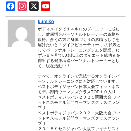
k
F
In
X
Y
a
st
o
kumiko
c
a
u
ボディメイクで１４キロのダイエットに成功
e
gr
T
し、健康増進パーソナルトレーナーの資格を
取得。多くの方に身体づくりの素晴らしさを
b
a
u
届けたいと「ダイブビューティー 」の代表と
o
m
b
してパーソナルトレーニングジムを開業。わ
ずか６ヶ月で50名以上のダイエット成功者を
o
e
排出する健康増進パーソナルトレーナーとし
て、現在活動中！
k
C
すべて、オンラインで完結するオンラインパ
h
ーソナルトレーニングにも対応しています。
ベストボディジャパン日本大会フィットネス
a
モデル部門ウーマンズクラスTOP１０入り
n
ベストボディジャパン２０２１関西大会 フィ
ットネスモデル部門ウーマンズクラスグラン
n
プリ
ベストボディジャパン２０２１大阪大会 フィ
el
ットネスモデル部門ウーマンズクラスグラン
プリ
２０１８ミセスジャパン大阪ファイナリスト