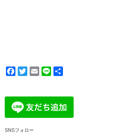
F
T
E
Li
共
a
wi
m
n
有
c
tt
ail
e
e
er
b
o
o
SNSフォロー