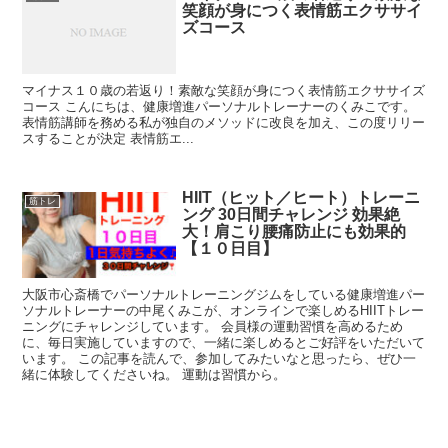
笑顔が身につく表情筋エクササイ
ズコース
マイナス１０歳の若返り！素敵な笑顔が身につく表情筋エクササイズ
コース こんにちは、健康増進パーソナルトレーナーのくみこです。
表情筋講師を務める私が独自のメソッドに改良を加え、この度リリー
スすることが決定 表情筋エ...
HIIT（ヒット／ヒート）トレーニ
筋トレ
ング 30日間チャレンジ 効果絶
大！肩こり腰痛防止にも効果的
【１０日目】
大阪市心斎橋でパーソナルトレーニングジムをしている健康増進パー
ソナルトレーナーの中尾くみこが、オンラインで楽しめるHIITトレー
ニングにチャレンジしています。 会員様の運動習慣を高めるため
に、毎日実施していますので、一緒に楽しめるとご好評をいただいて
います。 この記事を読んで、参加してみたいなと思ったら、ぜひ一
緒に体験してくださいね。 運動は習慣から。