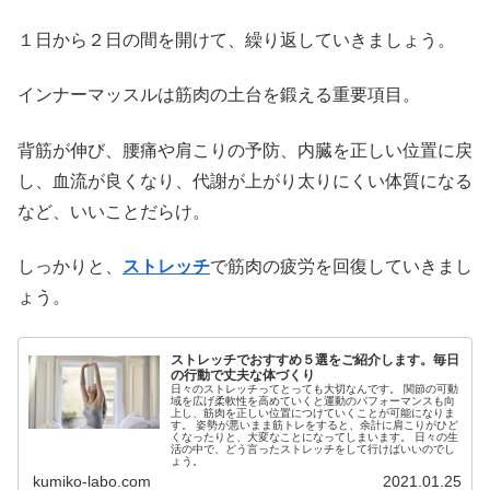
１日から２日の間を開けて、繰り返していきましょう。
インナーマッスルは筋肉の土台を鍛える重要項目。
背筋が伸び、腰痛や肩こりの予防、内臓を正しい位置に戻
し、血流が良くなり、代謝が上がり太りにくい体質になる
など、いいことだらけ。
しっかりと、
ストレッチ
で筋肉の疲労を回復していきまし
ょう。
ストレッチでおすすめ５選をご紹介します。毎日
の行動で丈夫な体づくり
日々のストレッチってとっても大切なんです。 関節の可動
域を広げ柔軟性を高めていくと運動のパフォーマンスも向
上し、筋肉を正しい位置につけていくことが可能になりま
す。 姿勢が悪いまま筋トレをすると、余計に肩こりがひど
くなったりと、大変なことになってしまいます。 日々の生
活の中で、どう言ったストレッチをして行けばいいのでし
ょう。
kumiko-labo.com
2021.01.25