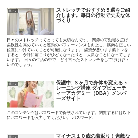
ストレッチでおすすめ５選をご紹
筋トレ
介します。毎日の行動で丈夫な体
づくり
日々のストレッチってとっても大切なんです。 関節の可動域を広げ
柔軟性を高めていくと運動のパフォーマンスも向上し、筋肉を正しい
位置につけていくことが可能になります。 姿勢が悪いまま筋トレを
すると、余計に肩こりがひどくなったりと、大変なことになってしま
います。 日々の生活の中で、どう言ったストレッチをして行けばい
いのでしょう。
保護中: ３ヶ月で身体を変えるト
筋トレ
レーニング講座 ダイブビューテ
ィーアカデミー（DBA）メンバ
ーズサイト
このコンテンツはパスワードで保護されています。閲覧するには以下
にパスワードを入力してください。 パスワード:
マイナス１０歳の若返り！素敵な
筋トレ