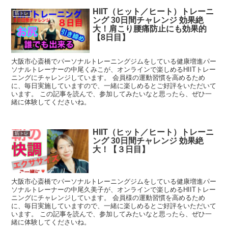
HIIT（ヒット／ヒート）トレーニ
筋トレ
ング 30日間チャレンジ 効果絶
大！肩こり腰痛防止にも効果的
【8日目】
大阪市心斎橋でパーソナルトレーニングジムをしている健康増進パー
ソナルトレーナーの中尾くみこが、オンラインで楽しめるHIITトレー
ニングにチャレンジしています。 会員様の運動習慣を高めるため
に、毎日実施していますので、一緒に楽しめるとご好評をいただいて
います。 この記事を読んで、参加してみたいなと思ったら、ぜひ一
緒に体験してくださいね。
HIIT（ヒット／ヒート）トレーニ
筋トレ
ング 30日間チャレンジ 効果絶
大！【３日目】
大阪市心斎橋でパーソナルトレーニングジムをしている健康増進パー
ソナルトレーナーの中尾久美子が、オンラインで楽しめるHIITトレー
ニングにチャレンジしています。 会員様の運動習慣を高めるため
に、毎日実施していますので、一緒に楽しめるとご好評をいただいて
います。 この記事を読んで、参加してみたいなと思ったら、ぜひ一
緒に体験してくださいね。