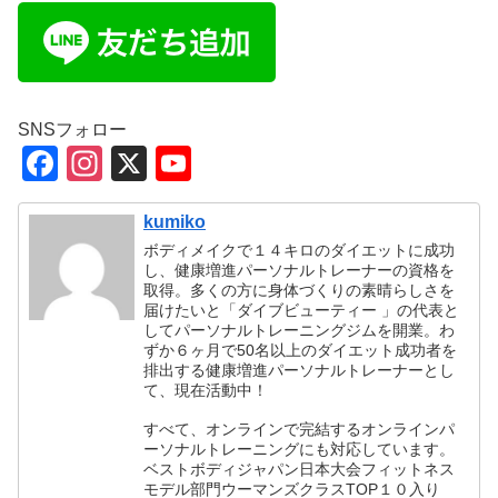
e
er
b
o
o
SNSフォロー
F
In
X
Y
k
a
st
o
kumiko
c
a
u
ボディメイクで１４キロのダイエットに成功
e
gr
T
し、健康増進パーソナルトレーナーの資格を
取得。多くの方に身体づくりの素晴らしさを
b
a
u
届けたいと「ダイブビューティー 」の代表と
o
m
b
してパーソナルトレーニングジムを開業。わ
ずか６ヶ月で50名以上のダイエット成功者を
o
e
排出する健康増進パーソナルトレーナーとし
て、現在活動中！
k
C
すべて、オンラインで完結するオンラインパ
h
ーソナルトレーニングにも対応しています。
ベストボディジャパン日本大会フィットネス
a
モデル部門ウーマンズクラスTOP１０入り