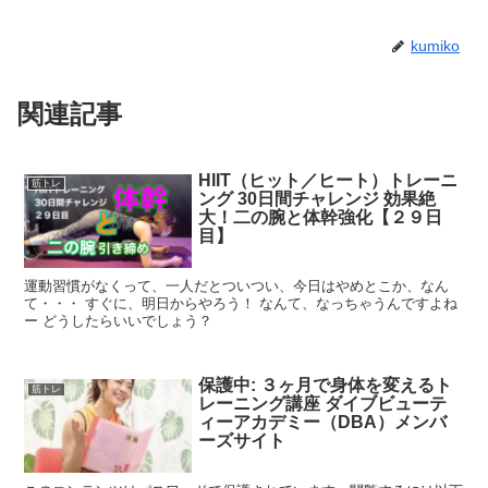
kumiko
関連記事
HIIT（ヒット／ヒート）トレーニ
筋トレ
ング 30日間チャレンジ 効果絶
大！二の腕と体幹強化【２９日
目】
運動習慣がなくって、一人だとついつい、今日はやめとこか、なん
て・・・ すぐに、明日からやろう！ なんて、なっちゃうんですよね
ー どうしたらいいでしょう？
保護中: ３ヶ月で身体を変えるト
筋トレ
レーニング講座 ダイブビューテ
ィーアカデミー（DBA）メンバ
ーズサイト